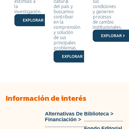
estímulo a
cultural
sus
la
del país y
condiciones
investigación.
buscamos
y generen
contribuir
procesos
EXPLORAR
en la
de cambio
comprensión
institucionales.
y solución
EXPLORAR
de sus
principales
problemas.
EXPLORAR
Información de interés
Alternativas De
Biblioteca >
Financiación >
Fondo Editorial