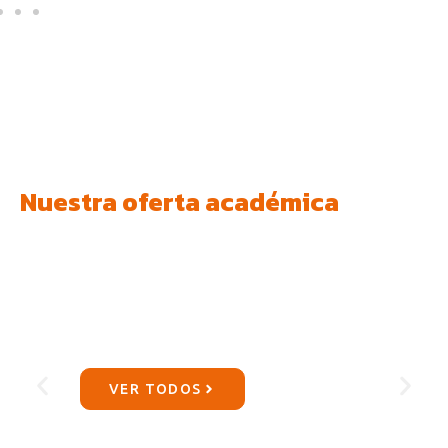
Nuestra oferta académica
Progrados
Somos la oportunidad de evolucionar
con tu preparación académica.
VER TODOS