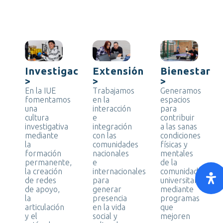
Estudia en la IUE
Investigación
Extensión
Bienestar
>
>
>
En la IUE
Trabajamos
Generamos
fomentamos
en la
espacios
una
interacción
para
cultura
e
contribuir
investigativa
integración
a las sanas
mediante
con las
condiciones
la
comunidades
físicas y
formación
nacionales
mentales
permanente,
e
de la
la creación
internacionales
comunidad
de redes
para
universitaria
de apoyo,
generar
mediante
la
presencia
programas
articulación
en la vida
que
y el
social y
mejoren