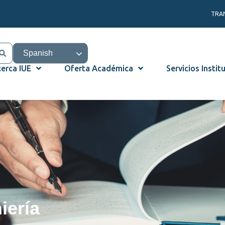
TRA
Spanish
erca IUE
Oferta Académica
Servicios Instit
iería