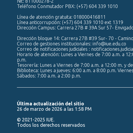
Nit: 811000278-2
Teléfono Conmutador PBX: (+57) 604 339 1010
Línea de atención gratuita: 018000416811
Línea anticorrupción: (+57) 604 339 1010 ext 1319
Dirección Campus: Carrera 27B # 39A Sur 57- Envigad
Dirección bloque 14: Carrera 27B #39 Sur- 70 - Camin
Correo de gestiones institucionales: info@iue.edu.co
Correo de notificaciones judiciales : notificaciones.judic
Horario de atención: Lunes a Viernes de 7:00 a.m. a 12:
p.m.
Tesorería: Lunes a Viernes de 7:00 a.m. a 12:00 m. y de
Biblioteca: Lunes a jueves: 6:00 a.m. a 8:00 p.m. Vierne
Sábados: 7:00 a.m. a 2:00 p.m.
Última actualización del sitio
26 de marzo de 2026 a las 1:58 PM
© 2021-2025 IUE.
Todos los derechos reservados