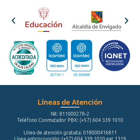
Líneas de Atención
Nit: 811000278-2
Teléfono Conmutador PBX: (+57) 604 339 1010
Línea de atención gratuita: 018000416811
Línea anticorrupción: (+57) 604 339 1010 ext 1319