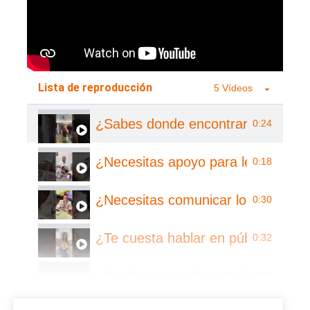
Lista de reproducción
5 Vídeos
¿Sabes donde encontrar el Labora
0:24
¿Necesitas apoyo para leer o esc
0:18
¿Necesitas comunicar los resultado
0:30
¿Te cuesta hablar en público?
0:32
¿Ya Conoces Laboratorio Leo?
3:08