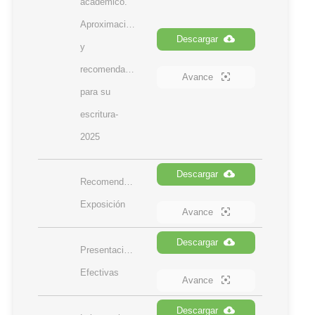
académico. 
Aproximación 
Descargar
y 
recomendaciones 
Avance
para su 
escritura-
2025
Descargar
Recomendaciones 
Exposición
Avance
Descargar
Presentaciones 
Efectivas
Avance
Descargar