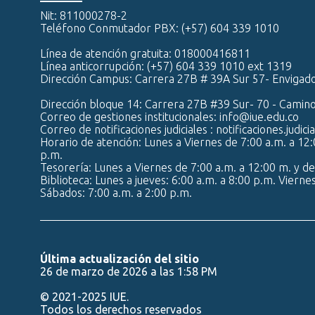
Nit: 811000278-2
Clase Definición Tono Muscular
0:16
Teléfono Conmutador PBX: (+57) 604 339 1010
Línea de atención gratuita: 018000416811
Clase Workout
Línea anticorrupción: (+57) 604 339 1010 ext 1319
0:16
Dirección Campus: Carrera 27B # 39A Sur 57- Envigad
Dirección bloque 14: Carrera 27B #39 Sur- 70 - Camin
Correo de gestiones institucionales: info@iue.edu.co
Correo de notificaciones judiciales : notificaciones.judic
Horario de atención: Lunes a Viernes de 7:00 a.m. a 12:
p.m.
Tesorería: Lunes a Viernes de 7:00 a.m. a 12:00 m. y de
Biblioteca: Lunes a jueves: 6:00 a.m. a 8:00 p.m. Vierne
Sábados: 7:00 a.m. a 2:00 p.m.
Última actualización del sitio
26 de marzo de 2026 a las 1:58 PM
© 2021-2025 IUE.
Todos los derechos reservados