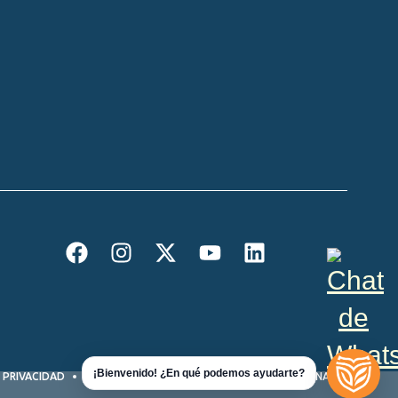
¡Bienvenido! ¿En qué podemos ayudarte?
 PRIVACIDAD
POLÍTICA DE PROTECCIÓN DE DATOS PERSONALES