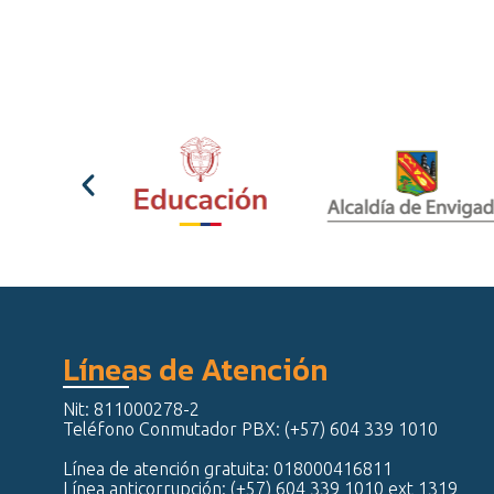
Líneas de Atención
Nit: 811000278-2
Teléfono Conmutador PBX: (+57) 604 339 1010
Línea de atención gratuita: 018000416811
Línea anticorrupción: (+57) 604 339 1010 ext 1319