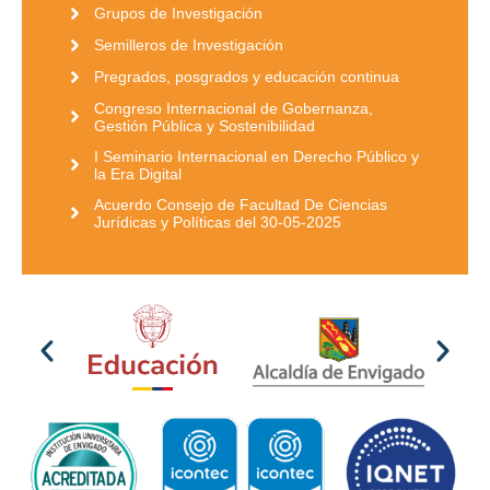
Grupos de Investigación
Semilleros de Investigación
Pregrados, posgrados y educación continua
Congreso Internacional de Gobernanza,
Gestión Pública y Sostenibilidad
I Seminario Internacional en Derecho Público y
la Era Digital
Acuerdo Consejo de Facultad De Ciencias
Jurídicas y Políticas del 30-05-2025