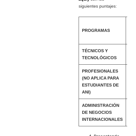
siguientes puntajes:
NI
PROGRAMAS
SE
MC
TÉCNICOS Y
A2 
TECNOLÓGICOS
Bás
PROFESIONALES
(NO APLICA PARA
B1 
ESTUDIANTES DE
Int
ANI)
ADMINISTRACIÓN
B2 
DE NEGOCIOS
Int
INTERNACIONALES
Alt