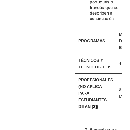
portugués o
francés que se
describen a
continuación
MÓD
PROGRAMAS
DEL 
ELEG
TÉCNICOS Y
4 MÓ
TECNOLÓGICOS
PROFESIONALES
(NO APLICA
8
PARA
MÓD
ESTUDIANTES
DE ANI
[2]
)
Presentando y