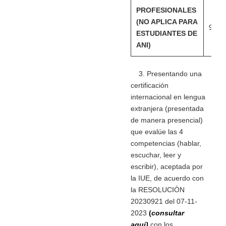
PROFESIONALES
(NO APLICA PARA
91% 
ESTUDIANTES DE
ANI)
3. Presentando una
certificación
internacional en lengua
extranjera (presentada
de manera presencial)
que evalúe las 4
competencias (hablar,
escuchar, leer y
escribir), aceptada por
la IUE, de acuerdo con
la RESOLUCIÓN
20230921 del 07-11-
2023
(
consultar
aquí)
con los