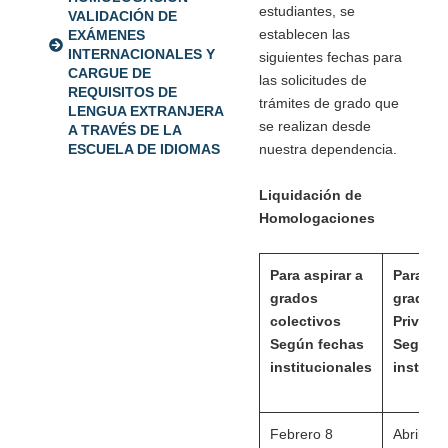
estudiantes, se
VALIDACIÓN DE
establecen las
EXÁMENES
INTERNACIONALES Y
siguientes fechas para
CARGUE DE
las solicitudes de
REQUISITOS DE
trámites de grado que
LENGUA EXTRANJERA
se realizan desde
A TRAVÉS DE LA
ESCUELA DE IDIOMAS
nuestra dependencia.
Liquidación de
Homologaciones
Para aspirar a
Para asp
grados
grados
colectivos
Privado
Según fechas
Según f
institucionales
instituc
Febrero 8
Abril 11