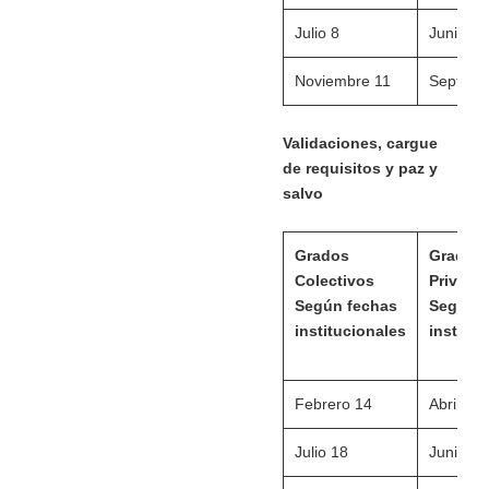
Julio 8
Junio 13
Noviembre 11
Septiem
Validaciones, cargue
de requisitos y paz y
salvo
Grados
Grados
Colectivos
Privado
Según fechas
Según f
institucionales
instituc
Febrero 14
Abril 25
Julio 18
Junio 21