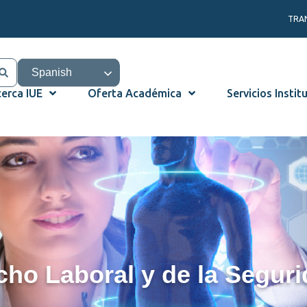
TRA
Spanish
erca IUE
Oferta Académica
Servicios Instit
cho Laboral y de la Seguri