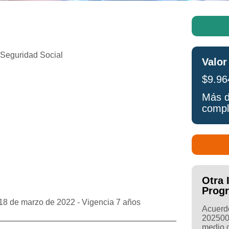
 Seguridad Social
Valor
$9.96
Más d
compl
Otra 
Prog
8 de marzo de 2022 - Vigencia 7 años
Acuerdo
202500
medio d