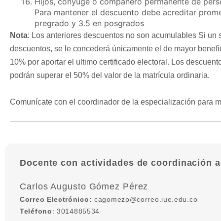
Hijos, cónyuge o compañero permanente de person
Para mantener el descuento debe acreditar prom
pregrado y 3.5 en posgrados
Nota
: Los anteriores descuentos no son acumulables Si un so
descuentos, se le concederá únicamente el de mayor benefic
10% por aportar el ultimo certificado electoral. Los descuen
podrán superar el 50% del valor de la matrícula ordinaria.
Comunícate con el coordinador de la especialización para m
Docente con actividades de coordinación 
Carlos Augusto Gómez Pérez
Correo Electrónico:
cagomezp@correo.iue.edu.co
Teléfono
: 3014885534