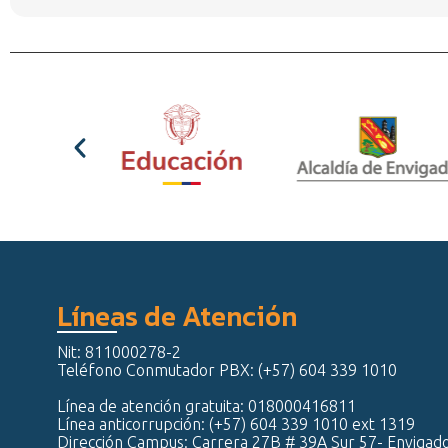
Líneas de Atención
Nit: 811000278-2
Teléfono Conmutador PBX: (+57) 604 339 1010
Línea de atención gratuita: 018000416811
Línea anticorrupción: (+57) 604 339 1010 ext 1319
Dirección Campus: Carrera 27B # 39A Sur 57- Envigad