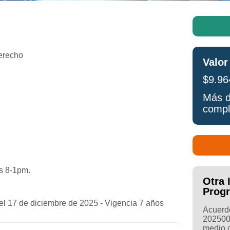
Derecho
Valor
$9.96
Más d
compl
s 8-1pm.
Otra 
Prog
 17 de diciembre de 2025 - Vigencia 7 años
Acuerdo
202500
medio d