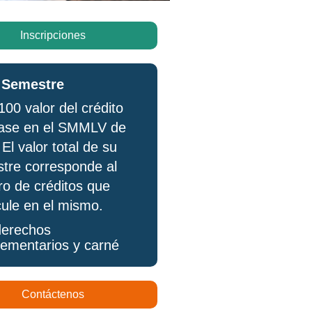
Inscripciones
 Semestre
00 valor del crédito
ase en el SMMLV de
El valor total de su
tre corresponde al
o de créditos que
cule en el mismo.
erechos
ementarios y carné
Contáctenos