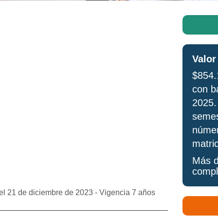
Valor
$854.1
con b
2025. 
semes
númer
matri
Más d
compl
 21 de diciembre de 2023 - Vigencia 7 años