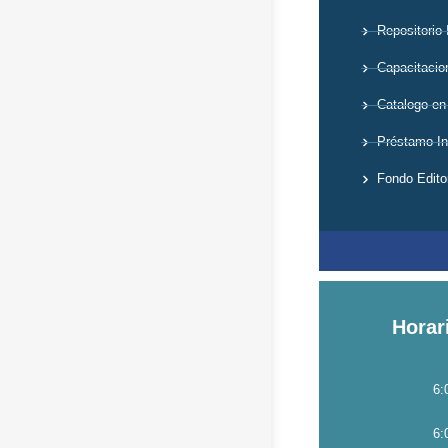
Repositorio 
Capacitacio
Catalogo en
Préstamo Int
Fondo Editor
Horar
6:
6: