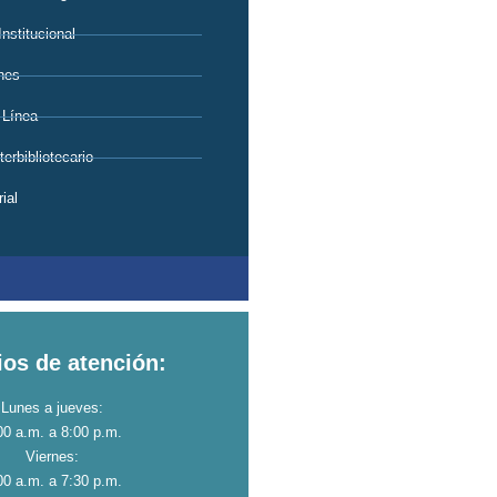
Institucional
nes
 Línea
erbibliotecario
ial
ios de atención:
Lunes a jueves:
00 a.m. a 8:00 p.m.
Viernes:
00 a.m. a 7:30 p.m.