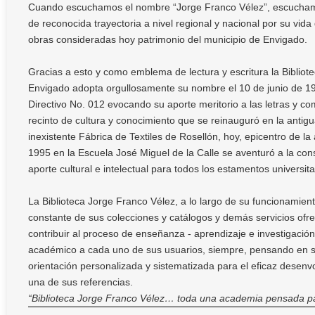
Cuando escuchamos el nombre “Jorge Franco Vélez”, escuchamo
de reconocida trayectoria a nivel regional y nacional por su vid
obras consideradas hoy patrimonio del municipio de Envigado.
Gracias a esto y como emblema de lectura y escritura la Bibliotec
Envigado adopta orgullosamente su nombre el 10 de junio de 1
Directivo No. 012 evocando su aporte meritorio a las letras y c
recinto de cultura y conocimiento que se reinauguró en la antigu
inexistente Fábrica de Textiles de Rosellón, hoy, epicentro de la 
1995 en la Escuela José Miguel de la Calle se aventuró a la con
aporte cultural e intelectual para todos los estamentos universitar
La Biblioteca Jorge Franco Vélez, a lo largo de su funcionamie
constante de sus colecciones y catálogos y demás servicios ofrec
contribuir al proceso de enseñanza - aprendizaje e investigación
académico a cada uno de sus usuarios, siempre, pensando en s
orientación personalizada y sistematizada para el eficaz desenvo
una de sus referencias.
“Biblioteca Jorge Franco Vélez… toda una academia pensada pa