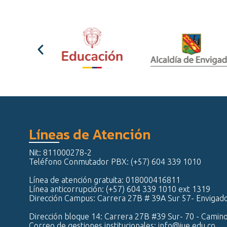
Líneas de Atención
Nit: 811000278-2
Teléfono Conmutador PBX: (+57) 604 339 1010
Línea de atención gratuita: 018000416811
Línea anticorrupción: (+57) 604 339 1010 ext 1319
Dirección Campus: Carrera 27B # 39A Sur 57- Envigad
Dirección bloque 14: Carrera 27B #39 Sur- 70 - Camin
Correo de gestiones institucionales: info@iue.edu.co